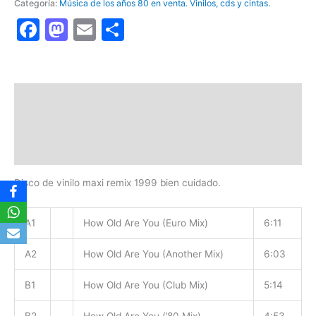
Categoría:
Música de los años 80 en venta. Vinilos, cds y cintas.
Facebook
Mastodon
Email
Compartir
Descripción
Información adicional
Valoraciones (0)
Disco de vinilo maxi remix 1999 bien cuidado.
A1
How Old Are You (Euro Mix)
6:11
A2
How Old Are You (Another Mix)
6:03
B1
How Old Are You (Club Mix)
5:14