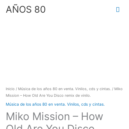
Ir
Me
AÑOS 80
al
prin
contenido
Miko
Mission
‎–
How
Old
Are
You
Disco
Inicio
/
Música de los años 80 en venta. Vinilos, cds y cintas.
/ Miko
remix
Mission ‎– How Old Are You Disco remix de vinilo.
de
Música de los años 80 en venta. Vinilos, cds y cintas.
vinilo.
Miko Mission ‎– How
cantidad
Old Are You Disco